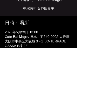
中塚哲司 & 芦田良平
日時・場所
2026年5月23日 13:00
Cafe Bal Magis, 日本、〒540-0002 大阪府
大阪市中央区大阪城３−１ JO-TERRACE
OSAKA E棟 2F
〒542-0083 大阪府大阪市中央区東心斎橋2-1-5
ゴールデン第一プラザビル5F
TEL
06-6212-0335