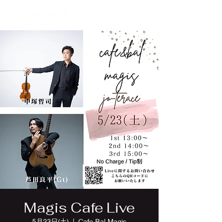
Magis Cafe Live
5月23日(土)
  |  
Cafe Bal Magis