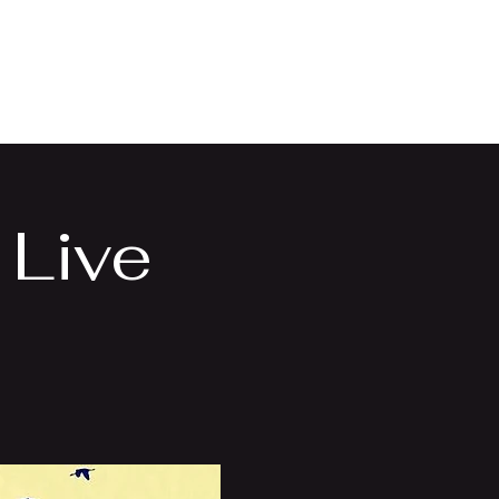
lery
contact
 Live