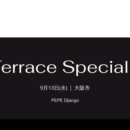
Home
Menu
Event
Gal
errace Special
9月13日(水)
  |  
大阪市
PEPE Django