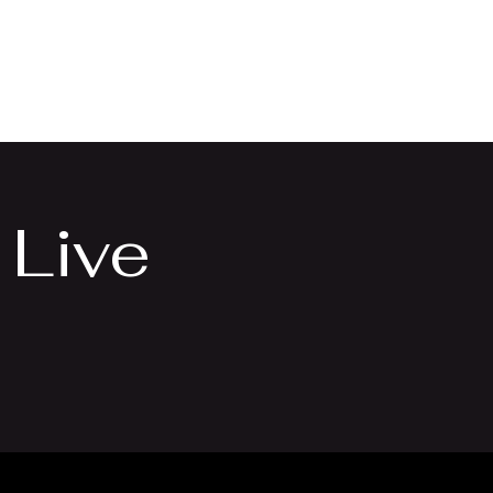
lery
contact
 Live